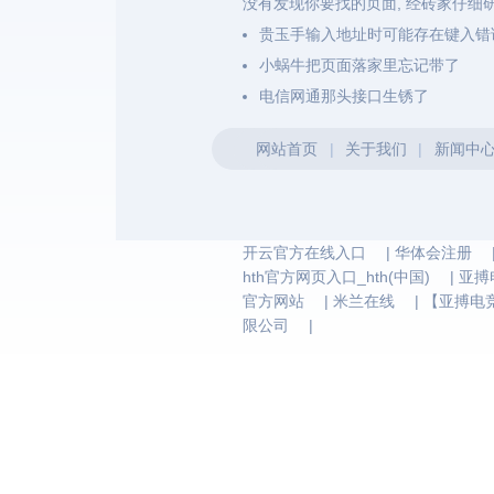
没有发现你要找的页面, 经砖家仔细
贵玉手输入地址时可能存在键入错
小蜗牛把页面落家里忘记带了
电信网通那头接口生锈了
网站首页
|
关于我们
|
新闻中
开云官方在线入口
|
华体会注册
hth官方网页入口_hth(中国)
|
亚搏
官方网站
|
米兰在线
|
【亚搏电
限公司
|