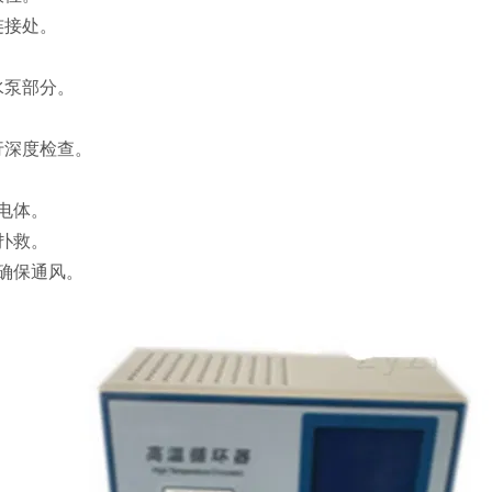
连接处。
水泵部分。
行深度检查。
电体。
扑救。
确保通风。