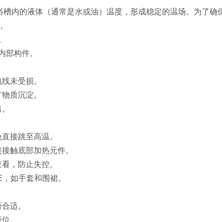
槽内的液体（通常是水或油）温度，形成稳定的温场。为了确
制。
。
内部构件。
电线未受损。
矿物质沉淀。
出。
免直接跳至高温。
接接触底部加热元件。
查看，防止失控。
E，如手套和围裙。
否合适。
液位。