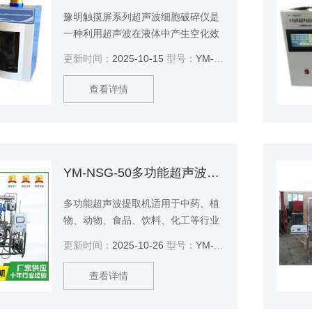
豫明触摸屏系列超声波细胞破碎仪是
一种利用超声波在液体中产生空化效
应的多功能、多用途仪器。它能用于
更新时间：
2025-10-15
型号：
YM-650E
多种动植物、病毒、细胞、细菌及组
织的破碎，同时可用来乳化、分立、
查看详情
匀化、提取、消泡、清晰、纳米材料
的制备、分散及加速化学反应等。仪
器被广泛应用于生物学、微生物学、
物理学、动物学、农学、制药、化
工、污水处理、纳米材料等领域。触
YM-NSG-50多功能超声波提取机 超声波萃取设备
摸屏超声波细胞粉碎机
多功能超声波提取机适用于中药、植
物、动物、食品、饮料、化工等行业
的常压、微压、水煎、温浸、热回
更新时间：
2025-10-26
型号：
YM-NSG-50
流、渗透、芳香油成分的提取及有机
溶剂的回收等多种工艺。
查看详情