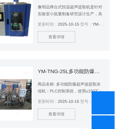
豫明品牌台式恒温超声提取机是针对
实验室小批量制备研究设计生产，具
有体积小、重量轻、提取温度可控、
更新时间：
2025-10-15
型号：
YM-S650CT
使用方便等。针对超声用于小批量提
取时存在的热效应影响过于明显，提
查看详情
取温度升温过高现象，YM系列恒温超
声提取机成功解决了这一问题，实现
了超声提取过程恒温化，从而杜绝了
因提取温度升高对热敏性提取物活性
的破坏，保证了提取品质。$n本系列
YM-TNG-25L多功能防爆超声波提取浓缩机 超声波萃取设备
台式恒温超声提取机可同时适用于挥
发性或非挥发性提取介质，适用范围
商品名称: 多功能防爆超声波提取浓
广，使用安全方
缩机：PLC控制系统，使用≤100℃；
可正压、负压状态工作，投料口和
更新时间：
2025-10-15
型号：
YM-TNG-25L
CIP清洗头，即可独立使用也可与浓
缩罐配合使用，出口有过滤网与过管
查看详情
道式过滤滤器。