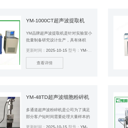
飞雾，超声波探头与样品不接触，避
免交叉污染。
YM-1000CT超声波提取机
YM品牌超声波提取机是针对实验室小
批量制备研究设计生产，具有体积
小、重量轻、提取温度可控、使用方
更新时间：
2025-10-15
型号：
YM-1000CT
便等优点。针对超声用于小批量提取
时存在的热效应影响过于明显，提取
查看详情
温度升温过高现象，YM-1000CT多用
途恒温超声提取机成功解决了这一问
题，实现了超声提取过程恒温化，从
而杜绝了因提取温度升高对热敏性提
取物活性的破坏，保证了提取品质。
YM-48TD超声波细胞粉碎机
多通道超声波粉碎机是公司为了满足
部分客户短时间需要处理大量样本的
需求研发的超声波粉碎机。根据单次
更新时间：
2025-10-15
型号：
YM-48TD