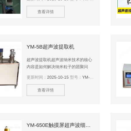
处理的样本量不同，可选择8通道的
型号，可同时直接对8个深孔内的样
查看详情
品进行处理，很大地提高了效率。本
产品特别适合一次处理多个样品，且
对同种操作下对一致性要求高的实
验。超声波细胞粉碎机
YM-5B超声波提取机
超声波提取机超声波纳米技术的核心
内容是如何解决纳米粒子的团聚问
题，由于纳米粒子本身极易团聚，要
更新时间：
2025-10-15
型号：
YM-5B
得到单个分散的纳米粒子非常困难，
如何使纳米粒子均匀地分散到基体中
查看详情
去是纳米技术的关键技术。我公司系
列超声波产品是利用超声波的空化作
用来分散团聚的颗粒。它是将所需处
理的颗粒悬浮液（液态）放入超声场
中，用适当的超声振幅和作用时间加
YM-650E触摸屏超声波细胞粉碎机
以处理。