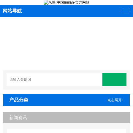
网站导航
产品分类
点击展开+
新闻资讯